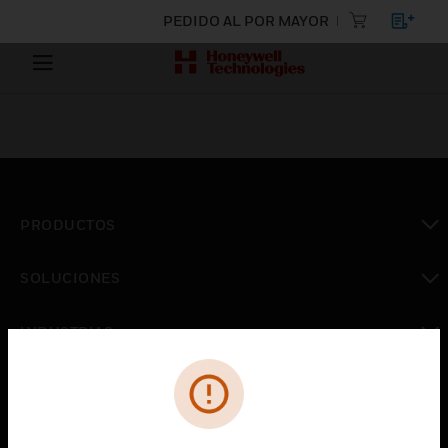
PEDIDO AL POR MAYOR
PRODUCTOS
Cambiar vista
SOLUCIONES
Cambiar vista
INDUSTRIAS
Cambiar vista
ASISTENCIA
Cambiar vista
CARRERAS PROFESIONALES