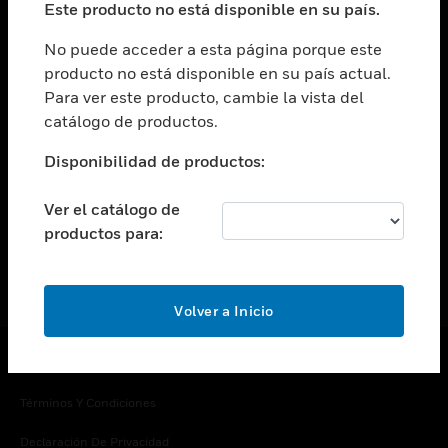
Este producto no está disponible en su país.
Cambiar vista
EMPRESA
No puede acceder a esta página porque este
producto no está disponible en su país actual.
Cambiar vista
Para ver este producto, cambie la vista del
CONTACTO
catálogo de productos.
Cambiar vista
LEGAL
Disponibilidad de productos:
Cambiar vista
SÍGANOS
Ver el catálogo de
productos para:
Volver a Inicio
Copyright © 2026 Honeywell International Inc.
Términos Y Condiciones
Declaración De Privacidad