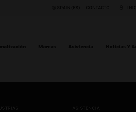
SPAIN (ES)
CONTACTO
INI
matización
Marcas
Asistencia
Noticias Y 
USTRIAS
ASISTENCIA
puertos
Localizar Un Socio
ros Comerciales
Formación