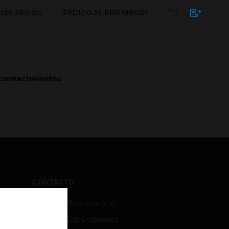
CIAR SESIÓN
PEDIDO AL POR MAYOR
Acontecimientos
CONTACTO
Consultas Empresariales
Acceso De Los Empleados