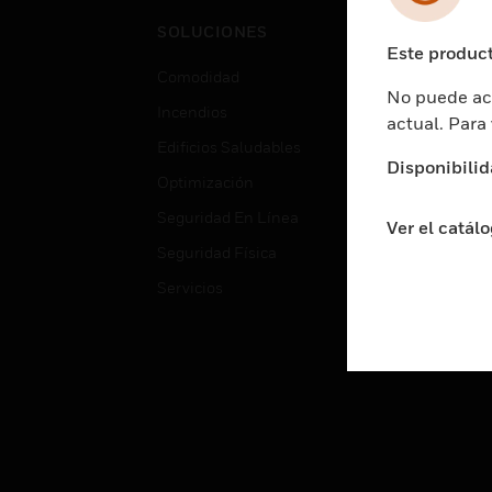
Cent
SOLUCIONES
Educ
Este product
Comodidad
Gube
No puede acc
Incendios
Aten
actual. Para
Edificios Saludables
Educ
Disponibilid
Optimización
Aten
Seguridad En Línea
Fabri
Ver el catál
Seguridad Física
Justi
Servicios
Sect
Ciud