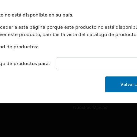
ros De Datos
Soporte Técnico
ación
Website Tutoriales Del Sitio We
o no está disponible en su país.
rnamentales Y Militares
eder a esta página porque este producto no está disponibl
CARRERAS PROFESIONALE
ción De La Salud
 ver este producto, cambie la vista del catálogo de producto
Carreras Profesionales
ación Superior
ad de productos:
Búsqueda De Trabajo
ción
cación E Industrial
ogo de productos para:
EMPRESA
cia Y Correcciones
Acerca De
or Minorista
Volver a
Eventos
ades Inteligentes
Noticias
Nuestras Marcas