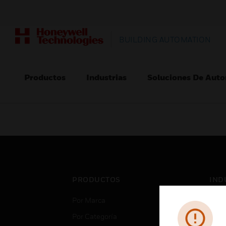
BUILDING AUTOMATION
Productos
Industrias
Soluciones De Auto
PRODUCTOS
IND
Por Marca
Aero
Por Categoría
Cent