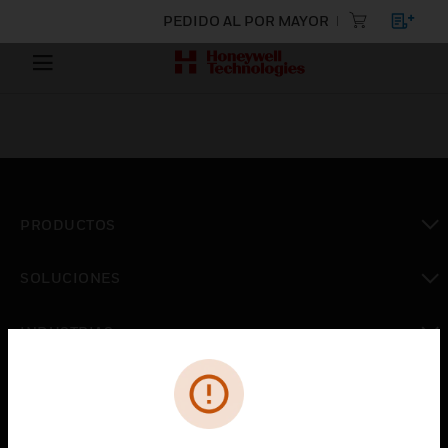
PEDIDO AL POR MAYOR
PRODUCTOS
Cambiar vista
SOLUCIONES
Cambiar vista
INDUSTRIAS
Cambiar vista
ASISTENCIA
Cambiar vista
CARRERAS PROFESIONALES