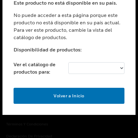
Este producto no está disponible en su país.
Cambiar vista
EMPRESA
No puede acceder a esta página porque este
producto no está disponible en su país actual.
Cambiar vista
Para ver este producto, cambie la vista del
CONTACTO
catálogo de productos.
Cambiar vista
LEGAL
Disponibilidad de productos:
Cambiar vista
SÍGANOS
Ver el catálogo de
productos para:
Volver a Inicio
Copyright © 2026 Honeywell International Inc.
Términos Y Condiciones
Declaración De Privacidad