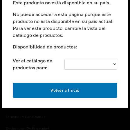
Este producto no está disponible en su país.
Cambiar vista
EMPRESA
No puede acceder a esta página porque este
producto no está disponible en su país actual.
Cambiar vista
Para ver este producto, cambie la vista del
CONTACTO
catálogo de productos.
Cambiar vista
LEGAL
Disponibilidad de productos:
Cambiar vista
SÍGANOS
Ver el catálogo de
productos para:
Volver a Inicio
Copyright © 2026 Honeywell International Inc.
Términos Y Condiciones
Declaración De Privacidad