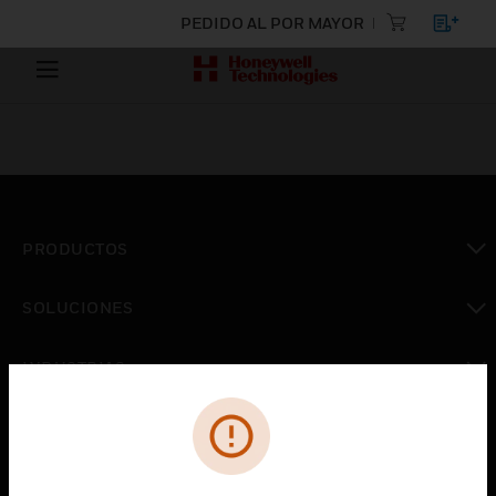
PEDIDO AL POR MAYOR
PRODUCTOS
Cambiar vista
SOLUCIONES
Cambiar vista
INDUSTRIAS
Cambiar vista
ASISTENCIA
Cambiar vista
CARRERAS PROFESIONALES