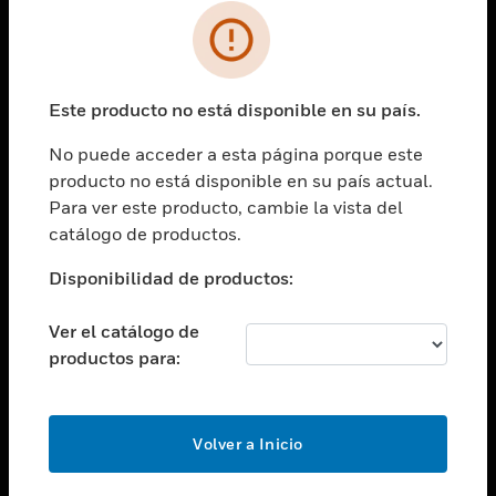
SOLUCIONES
Cambiar vista
INDUSTRIAS
Este producto no está disponible en su país.
Cambiar vista
ASISTENCIA
No puede acceder a esta página porque este
Cambiar vista
producto no está disponible en su país actual.
CARRERAS PROFESIONALES
Para ver este producto, cambie la vista del
Cambiar vista
catálogo de productos.
EMPRESA
Disponibilidad de productos:
Cambiar vista
CONTACTO
Ver el catálogo de
Cambiar vista
productos para:
LEGAL
Cambiar vista
SÍGANOS
Volver a Inicio