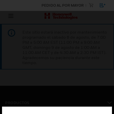
PEDIDO AL POR MAYOR
Este sitio estará inactivo por mantenimiento
programado el sábado 8 de agosto, de 7:00
PM a 5:00 AM EST (11:00 PM a 9:00 AM
GMT, domingo 9 de agosto de 1:00 AM a
11:00 AM CET y de 4:30 AM a 2:30 PM IST).
Agradecemos su paciencia durante este
tiempo.
PRODUCTOS
Cambiar vista