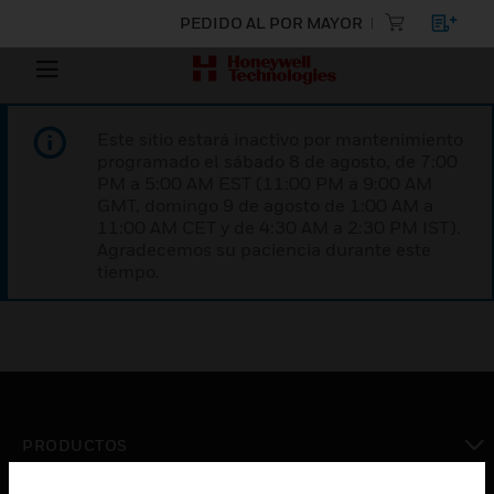
PEDIDO AL POR MAYOR
Este sitio estará inactivo por mantenimiento
programado el sábado 8 de agosto, de 7:00
PM a 5:00 AM EST (11:00 PM a 9:00 AM
GMT, domingo 9 de agosto de 1:00 AM a
11:00 AM CET y de 4:30 AM a 2:30 PM IST).
Agradecemos su paciencia durante este
tiempo.
PRODUCTOS
Cambiar vista