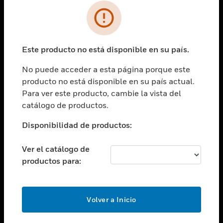
SOLUCIONES
Cambiar vista
INDUSTRIAS
Este producto no está disponible en su país.
Cambiar vista
ASISTENCIA
No puede acceder a esta página porque este
Cambiar vista
producto no está disponible en su país actual.
CARRERAS PROFESIONALES
Para ver este producto, cambie la vista del
Cambiar vista
catálogo de productos.
EMPRESA
Disponibilidad de productos:
Cambiar vista
CONTACTO
Ver el catálogo de
Cambiar vista
productos para:
LEGAL
Cambiar vista
SÍGANOS
Volver a Inicio