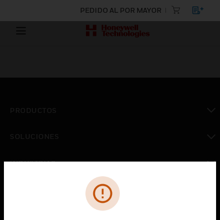
PEDIDO AL POR MAYOR
PRODUCTOS
Cambiar vista
SOLUCIONES
Cambiar vista
INDUSTRIAS
Cambiar vista
ASISTENCIA
Cambiar vista
CARRERAS PROFESIONALES