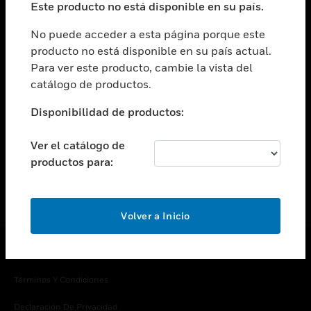
Este producto no está disponible en su país.
Cambiar vista
EMPRESA
No puede acceder a esta página porque este
producto no está disponible en su país actual.
Cambiar vista
Para ver este producto, cambie la vista del
CONTACTO
catálogo de productos.
Cambiar vista
LEGAL
Disponibilidad de productos:
Cambiar vista
SÍGANOS
Ver el catálogo de
productos para:
Volver a Inicio
Copyright © 2026 Honeywell International Inc.
Términos Y Condiciones
Declaración De Privacidad