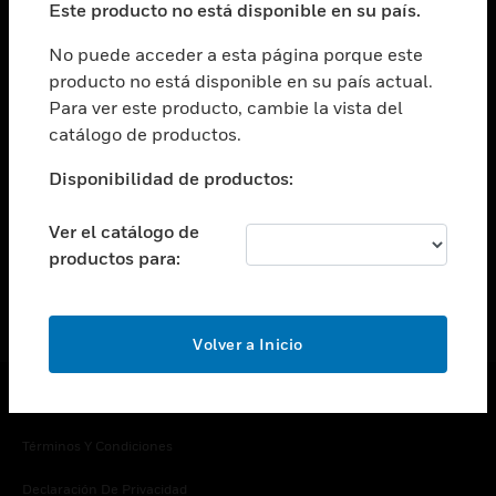
Este producto no está disponible en su país.
Cambiar vista
EMPRESA
No puede acceder a esta página porque este
producto no está disponible en su país actual.
Cambiar vista
Para ver este producto, cambie la vista del
CONTACTO
catálogo de productos.
Cambiar vista
LEGAL
Disponibilidad de productos:
Cambiar vista
SÍGANOS
Ver el catálogo de
productos para:
Volver a Inicio
Copyright © 2026 Honeywell International Inc.
Términos Y Condiciones
Declaración De Privacidad