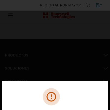
PEDIDO AL POR MAYOR
PRODUCTOS
Cambiar vista
SOLUCIONES
Cambiar vista
INDUSTRIAS
Cambiar vista
ASISTENCIA
Cambiar vista
CARRERAS PROFESIONALES