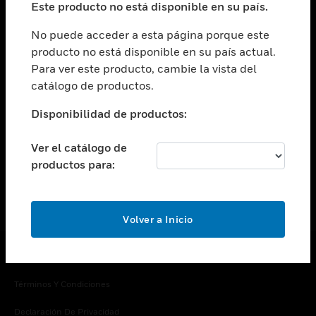
Este producto no está disponible en su país.
Cambiar vista
EMPRESA
No puede acceder a esta página porque este
producto no está disponible en su país actual.
Cambiar vista
Para ver este producto, cambie la vista del
CONTACTO
catálogo de productos.
Cambiar vista
LEGAL
Disponibilidad de productos:
Cambiar vista
SÍGANOS
Ver el catálogo de
productos para:
Volver a Inicio
Copyright © 2026 Honeywell International Inc.
Términos Y Condiciones
Declaración De Privacidad