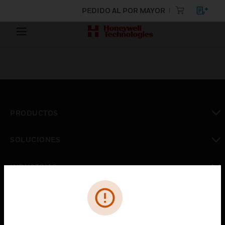
PEDIDO AL POR MAYOR
PRODUCTOS
Cambiar vista
SOLUCIONES
Cambiar vista
INDUSTRIAS
Cambiar vista
ASISTENCIA
Cambiar vista
CARRERAS PROFESIONALES