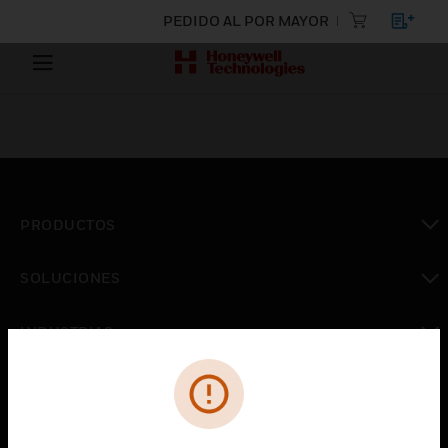
PEDIDO AL POR MAYOR
PRODUCTOS
Cambiar vista
SOLUCIONES
Cambiar vista
INDUSTRIAS
Cambiar vista
ASISTENCIA
Cambiar vista
CARRERAS PROFESIONALES