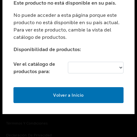
Este producto no está disponible en su país.
Cambiar vista
EMPRESA
No puede acceder a esta página porque este
producto no está disponible en su país actual.
Cambiar vista
Para ver este producto, cambie la vista del
CONTACTO
catálogo de productos.
Cambiar vista
LEGAL
Disponibilidad de productos:
Cambiar vista
SÍGANOS
Ver el catálogo de
productos para:
Volver a Inicio
Copyright © 2026 Honeywell International Inc.
Términos Y Condiciones
Declaración De Privacidad