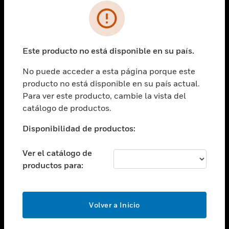
SOLUCIONES
Cambiar vista
INDUSTRIAS
Este producto no está disponible en su país.
Cambiar vista
ASISTENCIA
No puede acceder a esta página porque este
Cambiar vista
producto no está disponible en su país actual.
CARRERAS PROFESIONALES
Para ver este producto, cambie la vista del
Cambiar vista
catálogo de productos.
EMPRESA
Disponibilidad de productos:
Cambiar vista
CONTACTO
Ver el catálogo de
Cambiar vista
productos para:
LEGAL
Cambiar vista
SÍGANOS
Volver a Inicio