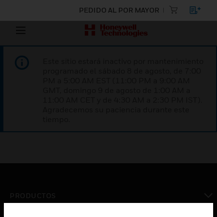
PEDIDO AL POR MAYOR
Este sitio estará inactivo por mantenimiento
programado el sábado 8 de agosto, de 7:00
PM a 5:00 AM EST (11:00 PM a 9:00 AM
GMT, domingo 9 de agosto de 1:00 AM a
11:00 AM CET y de 4:30 AM a 2:30 PM IST).
Agradecemos su paciencia durante este
tiempo.
PRODUCTOS
Cambiar vista