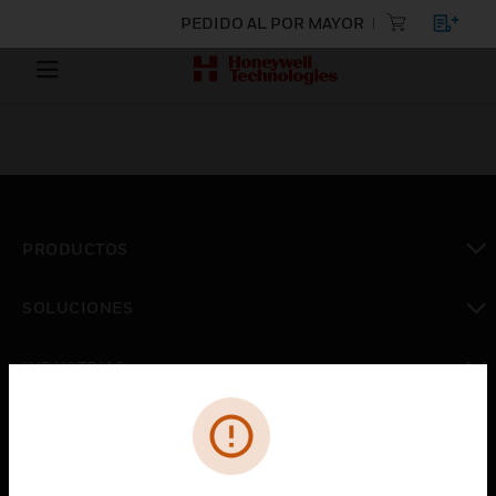
PEDIDO AL POR MAYOR
PRODUCTOS
Cambiar vista
SOLUCIONES
Cambiar vista
INDUSTRIAS
Cambiar vista
ASISTENCIA
Cambiar vista
CARRERAS PROFESIONALES