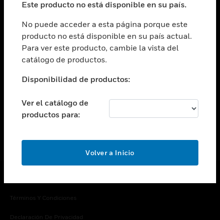
Este producto no está disponible en su país.
Cambiar vista
EMPRESA
No puede acceder a esta página porque este
producto no está disponible en su país actual.
Cambiar vista
Para ver este producto, cambie la vista del
CONTACTO
catálogo de productos.
Cambiar vista
LEGAL
Disponibilidad de productos:
Cambiar vista
SÍGANOS
Ver el catálogo de
productos para:
Volver a Inicio
Copyright © 2026 Honeywell International Inc.
Términos Y Condiciones
Declaración De Privacidad