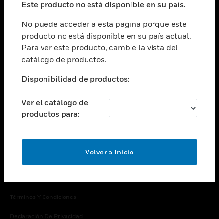
Este producto no está disponible en su país.
Cambiar vista
EMPRESA
No puede acceder a esta página porque este
producto no está disponible en su país actual.
Cambiar vista
Para ver este producto, cambie la vista del
CONTACTO
catálogo de productos.
Cambiar vista
LEGAL
Disponibilidad de productos:
Cambiar vista
SÍGANOS
Ver el catálogo de
productos para:
Volver a Inicio
Copyright © 2026 Honeywell International Inc.
Términos Y Condiciones
Declaración De Privacidad