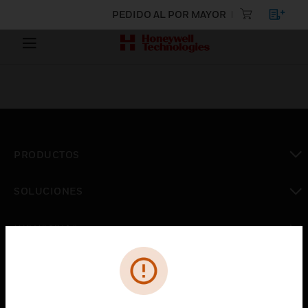
PEDIDO AL POR MAYOR
PRODUCTOS
Cambiar vista
SOLUCIONES
Cambiar vista
INDUSTRIAS
Cambiar vista
ASISTENCIA
Cambiar vista
CARRERAS PROFESIONALES