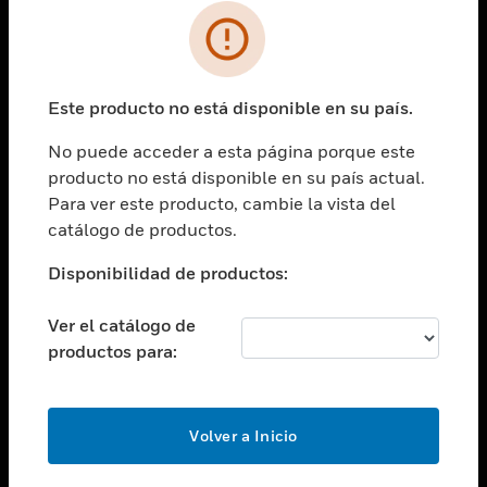
SOLUCIONES
Cambiar vista
INDUSTRIAS
Este producto no está disponible en su país.
Cambiar vista
ASISTENCIA
No puede acceder a esta página porque este
Cambiar vista
producto no está disponible en su país actual.
CARRERAS PROFESIONALES
Para ver este producto, cambie la vista del
Cambiar vista
catálogo de productos.
EMPRESA
Disponibilidad de productos:
Cambiar vista
CONTACTO
Ver el catálogo de
Cambiar vista
productos para:
LEGAL
Cambiar vista
SÍGANOS
Volver a Inicio