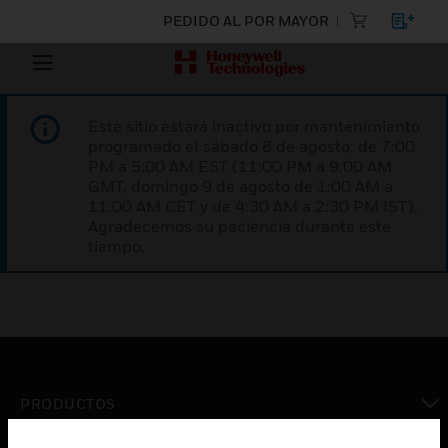
PEDIDO AL POR MAYOR
Este sitio estará inactivo por mantenimiento
programado el sábado 8 de agosto, de 7:00
PM a 5:00 AM EST (11:00 PM a 9:00 AM
GMT, domingo 9 de agosto de 1:00 AM a
11:00 AM CET y de 4:30 AM a 2:30 PM IST).
Agradecemos su paciencia durante este
tiempo.
PRODUCTOS
Cambiar vista