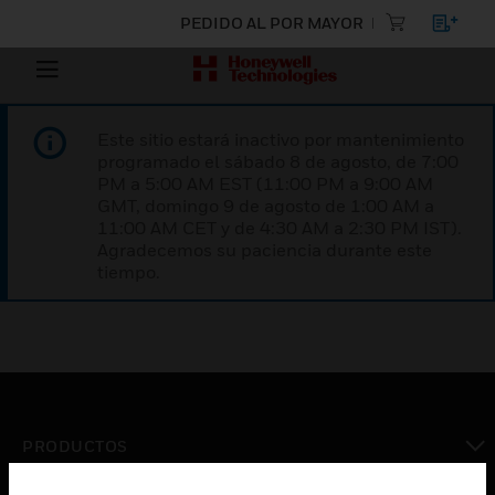
PEDIDO AL POR MAYOR
Este sitio estará inactivo por mantenimiento
programado el sábado 8 de agosto, de 7:00
PM a 5:00 AM EST (11:00 PM a 9:00 AM
GMT, domingo 9 de agosto de 1:00 AM a
11:00 AM CET y de 4:30 AM a 2:30 PM IST).
Agradecemos su paciencia durante este
tiempo.
PRODUCTOS
Cambiar vista