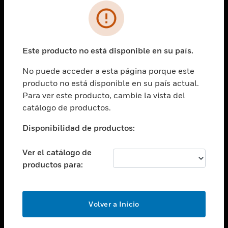
SOLUCIONES
Cambiar vista
INDUSTRIAS
Este producto no está disponible en su país.
Cambiar vista
ASISTENCIA
No puede acceder a esta página porque este
Cambiar vista
producto no está disponible en su país actual.
CARRERAS PROFESIONALES
Para ver este producto, cambie la vista del
Cambiar vista
catálogo de productos.
EMPRESA
Disponibilidad de productos:
Cambiar vista
CONTACTO
Ver el catálogo de
Cambiar vista
productos para:
LEGAL
Cambiar vista
SÍGANOS
Volver a Inicio