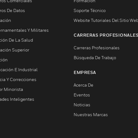
ros Comerciales
Formación
ros De Datos
Soporte Técnico
ación
Website Tutoriales Del Sitio We
rnamentales Y Militares
CARRERAS PROFESIONALE
ción De La Salud
Carreras Profesionales
ación Superior
Búsqueda De Trabajo
ción
cación E Industrial
EMPRESA
cia Y Correcciones
Acerca De
or Minorista
Eventos
ades Inteligentes
Noticias
Nuestras Marcas