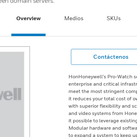
een domain servers.
Overview
Medios
SKUs
Contáctenos
HonHoneywell‘s Pro-Watch sof
enterprise and critical infra
meet the most stringent comp
it reduces your total cost of 
with superior flexibility and s
and video systems from Hone
it possible to leverage exist
Modular hardware and softwar
to expand a system to keep u