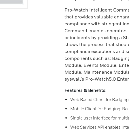
Pro-Watch Intelligent Comma
that provides valuable enhan
compliance with stringent indu
Command enables operators to
or incidents by providing a 
shows the process that shoul
compliance exceptions and sec
components such as: Badging
Module, Events Module, Ente
Module, Maintenance Module
eyewall's Pro-Watch5.0 Enter
Features & Benefits:
Web Based Client for Badging
Mobile Client for Badging, Bad
Single user interface for mult
Web Services API enables Inte