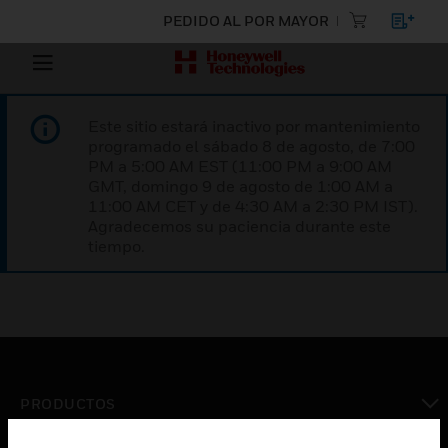
PEDIDO AL POR MAYOR
Este sitio estará inactivo por mantenimiento
programado el sábado 8 de agosto, de 7:00
PM a 5:00 AM EST (11:00 PM a 9:00 AM
GMT, domingo 9 de agosto de 1:00 AM a
11:00 AM CET y de 4:30 AM a 2:30 PM IST).
Agradecemos su paciencia durante este
tiempo.
PRODUCTOS
Cambiar vista