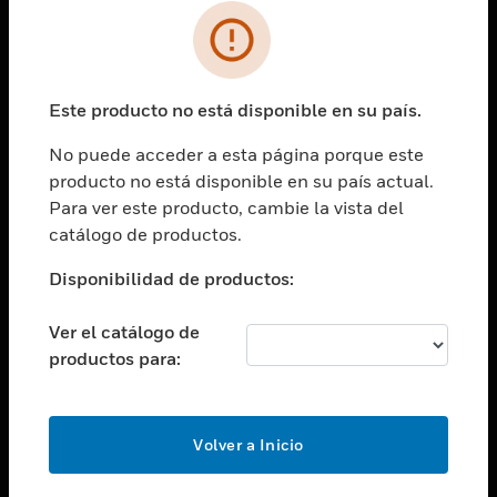
SOLUCIONES
Cambiar vista
INDUSTRIAS
Este producto no está disponible en su país.
Cambiar vista
ASISTENCIA
No puede acceder a esta página porque este
Cambiar vista
producto no está disponible en su país actual.
CARRERAS PROFESIONALES
Para ver este producto, cambie la vista del
Cambiar vista
catálogo de productos.
EMPRESA
Disponibilidad de productos:
Cambiar vista
CONTACTO
Ver el catálogo de
Cambiar vista
productos para:
LEGAL
Cambiar vista
SÍGANOS
Volver a Inicio