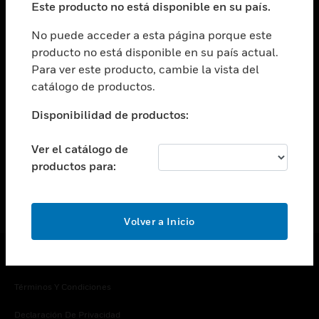
Este producto no está disponible en su país.
Cambiar vista
EMPRESA
No puede acceder a esta página porque este
producto no está disponible en su país actual.
Cambiar vista
Para ver este producto, cambie la vista del
CONTACTO
catálogo de productos.
Cambiar vista
LEGAL
Disponibilidad de productos:
Cambiar vista
SÍGANOS
Ver el catálogo de
productos para:
Volver a Inicio
Copyright © 2026 Honeywell International Inc.
Términos Y Condiciones
Declaración De Privacidad