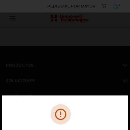
PEDIDO AL POR MAYOR
PRODUCTOS
Cambiar vista
SOLUCIONES
Cambiar vista
INDUSTRIAS
Cambiar vista
ASISTENCIA
Cambiar vista
CARRERAS PROFESIONALES