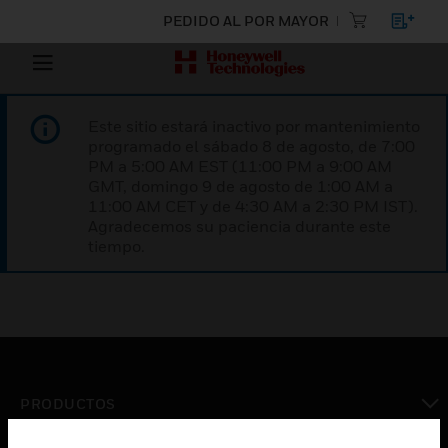
PEDIDO AL POR MAYOR
Este sitio estará inactivo por mantenimiento
programado el sábado 8 de agosto, de 7:00
PM a 5:00 AM EST (11:00 PM a 9:00 AM
GMT, domingo 9 de agosto de 1:00 AM a
11:00 AM CET y de 4:30 AM a 2:30 PM IST).
Agradecemos su paciencia durante este
tiempo.
PRODUCTOS
Cambiar vista