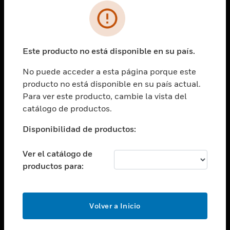
SOLUCIONES
Cambiar vista
INDUSTRIAS
Este producto no está disponible en su país.
Cambiar vista
ASISTENCIA
No puede acceder a esta página porque este
Cambiar vista
producto no está disponible en su país actual.
CARRERAS PROFESIONALES
Para ver este producto, cambie la vista del
Cambiar vista
catálogo de productos.
EMPRESA
Disponibilidad de productos:
Cambiar vista
CONTACTO
Ver el catálogo de
Cambiar vista
productos para:
LEGAL
Cambiar vista
SÍGANOS
Volver a Inicio