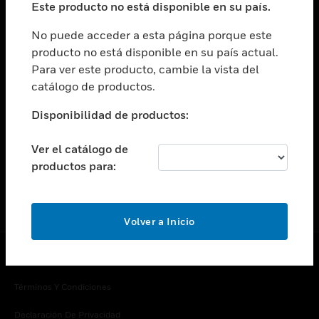
Este producto no está disponible en su país.
Cambiar vista
EMPRESA
No puede acceder a esta página porque este
producto no está disponible en su país actual.
Cambiar vista
Para ver este producto, cambie la vista del
CONTACTO
catálogo de productos.
Cambiar vista
LEGAL
Disponibilidad de productos:
Cambiar vista
SÍGANOS
Ver el catálogo de
productos para:
Volver a Inicio
Copyright © 2026 Honeywell International Inc.
Términos Y Condiciones
Declaración De Privacidad