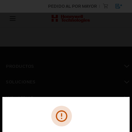
PEDIDO AL POR MAYOR
PRODUCTOS
Cambiar vista
SOLUCIONES
Cambiar vista
INDUSTRIAS
Cambiar vista
ASISTENCIA
Cambiar vista
CARRERAS PROFESIONALES