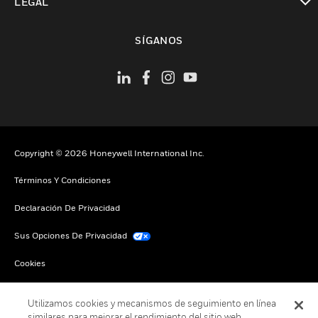
LEGAL
Cambiar vista
SÍGANOS
Copyright © 2026 Honeywell International Inc.
Términos Y Condiciones
Declaración De Privacidad
Sus Opciones De Privacidad
Cookies
Darse De Baja Global
Utilizamos cookies y mecanismos de seguimiento en línea
similares para mejorar el rendimiento del sitio web,