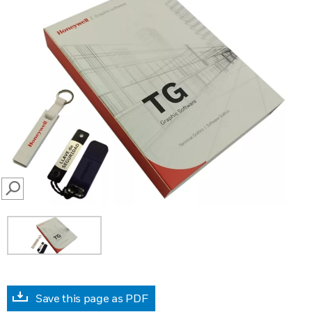
SEARCH
Save this page as PDF