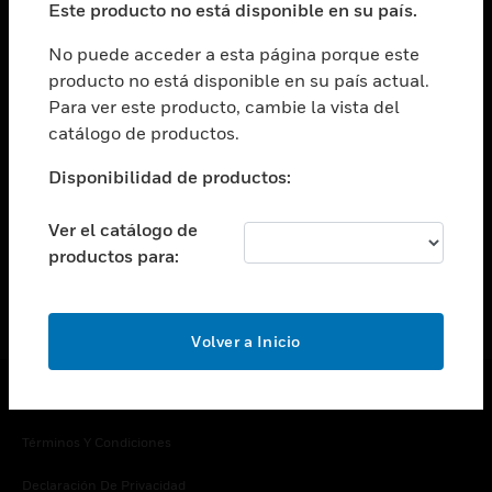
Este producto no está disponible en su país.
Cambiar vista
EMPRESA
No puede acceder a esta página porque este
producto no está disponible en su país actual.
Cambiar vista
Para ver este producto, cambie la vista del
CONTACTO
catálogo de productos.
Cambiar vista
LEGAL
Disponibilidad de productos:
Cambiar vista
SÍGANOS
Ver el catálogo de
productos para:
Volver a Inicio
Copyright © 2026 Honeywell International Inc.
Términos Y Condiciones
Declaración De Privacidad