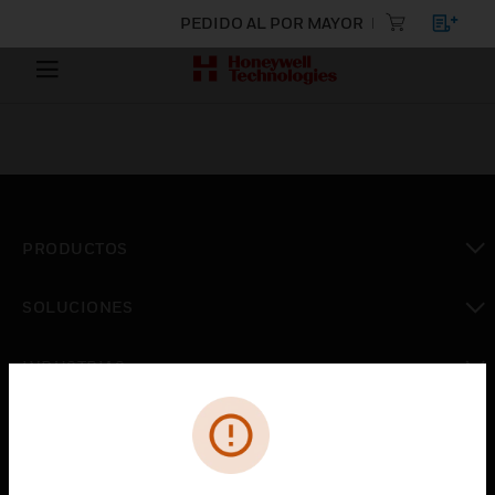
PEDIDO AL POR MAYOR
PRODUCTOS
Cambiar vista
SOLUCIONES
Cambiar vista
INDUSTRIAS
Cambiar vista
ASISTENCIA
Cambiar vista
CARRERAS PROFESIONALES