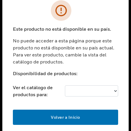
SOLUCIONES
Cambiar vista
INDUSTRIAS
Este producto no está disponible en su país.
Cambiar vista
ASISTENCIA
No puede acceder a esta página porque este
Cambiar vista
producto no está disponible en su país actual.
CARRERAS PROFESIONALES
Para ver este producto, cambie la vista del
Cambiar vista
catálogo de productos.
EMPRESA
Disponibilidad de productos:
Cambiar vista
CONTACTO
Ver el catálogo de
Cambiar vista
productos para:
LEGAL
Cambiar vista
SÍGANOS
Volver a Inicio