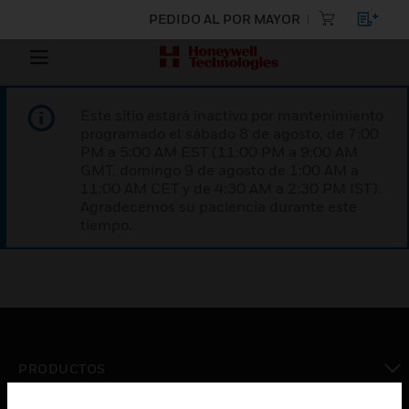
PEDIDO AL POR MAYOR
Este sitio estará inactivo por mantenimiento
programado el sábado 8 de agosto, de 7:00
PM a 5:00 AM EST (11:00 PM a 9:00 AM
GMT, domingo 9 de agosto de 1:00 AM a
11:00 AM CET y de 4:30 AM a 2:30 PM IST).
Agradecemos su paciencia durante este
tiempo.
PRODUCTOS
Cambiar vista