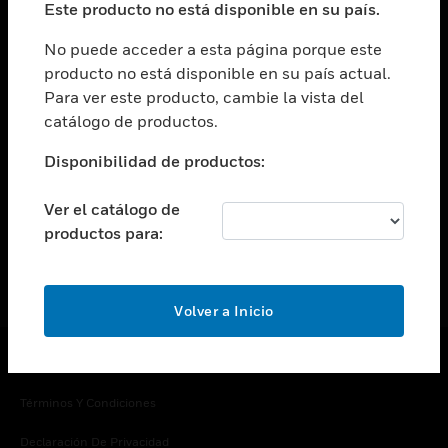
Este producto no está disponible en su país.
Cambiar vista
EMPRESA
No puede acceder a esta página porque este
producto no está disponible en su país actual.
Cambiar vista
Para ver este producto, cambie la vista del
CONTACTO
catálogo de productos.
Cambiar vista
LEGAL
Disponibilidad de productos:
Cambiar vista
SÍGANOS
Ver el catálogo de
productos para:
Volver a Inicio
Copyright © 2026 Honeywell International Inc.
Términos Y Condiciones
Declaración De Privacidad