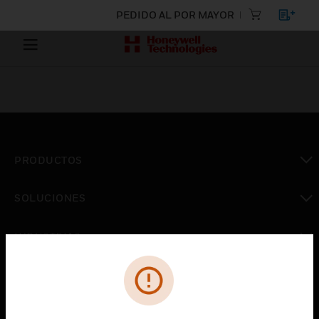
PEDIDO AL POR MAYOR
PRODUCTOS
Cambiar vista
SOLUCIONES
Cambiar vista
INDUSTRIAS
Cambiar vista
ASISTENCIA
Cambiar vista
CARRERAS PROFESIONALES