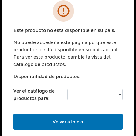
SOLUCIONES
Cambiar vista
INDUSTRIAS
Este producto no está disponible en su país.
Cambiar vista
ASISTENCIA
No puede acceder a esta página porque este
Cambiar vista
producto no está disponible en su país actual.
CARRERAS PROFESIONALES
Para ver este producto, cambie la vista del
Cambiar vista
catálogo de productos.
EMPRESA
Disponibilidad de productos:
Cambiar vista
CONTACTO
Ver el catálogo de
Cambiar vista
productos para:
LEGAL
Cambiar vista
SÍGANOS
Volver a Inicio