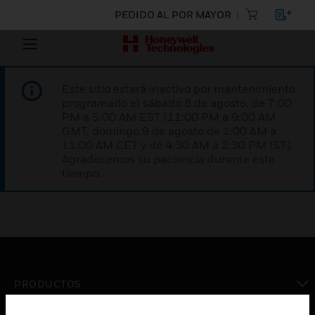
PEDIDO AL POR MAYOR
Este sitio estará inactivo por mantenimiento
programado el sábado 8 de agosto, de 7:00
PM a 5:00 AM EST (11:00 PM a 9:00 AM
GMT, domingo 9 de agosto de 1:00 AM a
11:00 AM CET y de 4:30 AM a 2:30 PM IST).
Agradecemos su paciencia durante este
tiempo.
PRODUCTOS
Cambiar vista