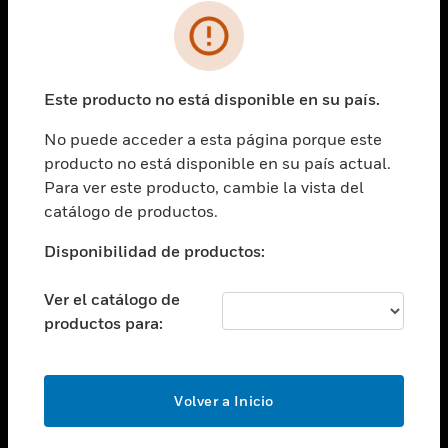
SOLUCIONES
Cambiar vista
INDUSTRIAS
Este producto no está disponible en su país.
Cambiar vista
ASISTENCIA
No puede acceder a esta página porque este
Cambiar vista
producto no está disponible en su país actual.
CARRERAS PROFESIONALES
Para ver este producto, cambie la vista del
Cambiar vista
catálogo de productos.
EMPRESA
Disponibilidad de productos:
Cambiar vista
CONTACTO
Ver el catálogo de
Cambiar vista
productos para:
LEGAL
Cambiar vista
SÍGANOS
Volver a Inicio