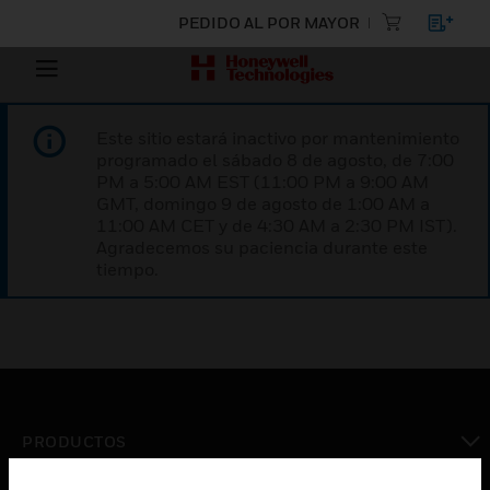
PEDIDO AL POR MAYOR
Este sitio estará inactivo por mantenimiento
programado el sábado 8 de agosto, de 7:00
PM a 5:00 AM EST (11:00 PM a 9:00 AM
GMT, domingo 9 de agosto de 1:00 AM a
11:00 AM CET y de 4:30 AM a 2:30 PM IST).
Agradecemos su paciencia durante este
tiempo.
PRODUCTOS
Cambiar vista