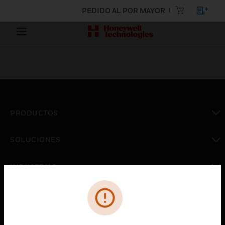
PEDIDO AL POR MAYOR
PRODUCTOS
Cambiar vista
SOLUCIONES
Cambiar vista
INDUSTRIAS
Cambiar vista
ASISTENCIA
Cambiar vista
CARRERAS PROFESIONALES