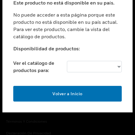
Este producto no está disponible en su país.
Cambiar vista
EMPRESA
No puede acceder a esta página porque este
producto no está disponible en su país actual.
Cambiar vista
Para ver este producto, cambie la vista del
CONTACTO
catálogo de productos.
Cambiar vista
LEGAL
Disponibilidad de productos:
Cambiar vista
SÍGANOS
Ver el catálogo de
productos para:
Volver a Inicio
Copyright © 2026 Honeywell International Inc.
Términos Y Condiciones
Declaración De Privacidad