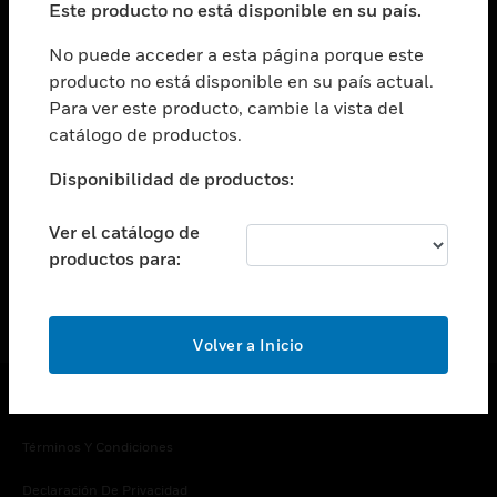
Este producto no está disponible en su país.
Cambiar vista
EMPRESA
No puede acceder a esta página porque este
producto no está disponible en su país actual.
Cambiar vista
Para ver este producto, cambie la vista del
CONTACTO
catálogo de productos.
Cambiar vista
LEGAL
Disponibilidad de productos:
Cambiar vista
SÍGANOS
Ver el catálogo de
productos para:
Volver a Inicio
Copyright © 2026 Honeywell International Inc.
Términos Y Condiciones
Declaración De Privacidad