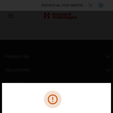
PEDIDO AL POR MAYOR
PRODUCTOS
Cambiar vista
SOLUCIONES
Cambiar vista
INDUSTRIAS
Cambiar vista
ASISTENCIA
Cambiar vista
CARRERAS PROFESIONALES