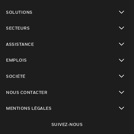
toggle view
SOLUTIONS
toggle view
SECTEURS
toggle view
ASSISTANCE
toggle view
EMPLOIS
toggle view
SOCIÉTÉ
toggle view
NOUS CONTACTER
toggle view
MENTIONS LÉGALES
toggle view
SUIVEZ-NOUS