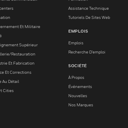
centers
Assistance Technique
ation
Tutoriels De Sites Web
ernement Et Militaire
EMPLOIS
é
Emplois
ignement Supérieur
Recherche D'emploi
llerie/Restauration
trie Et Fabrication
SOCIÉTÉ
ce Et Corrections
À Propos
e Au Détail
Événements
t Cities
Nouvelles
Nos Marques