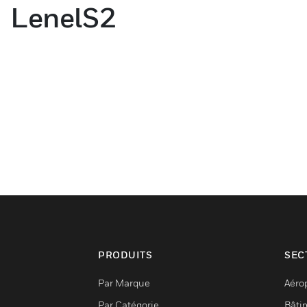
LenelS2
PRODUITS
SEC
Par Marque
Aéro
Par Catégorie
Bâti