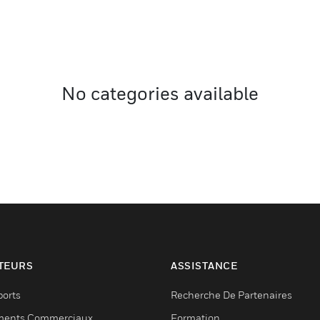
No categories available
TEURS
ASSISTANCE
ports
Recherche De Partenaires
ments Commerciaux
Formation