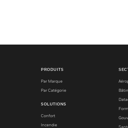
PRODUITS
SEC
Par Marque
Aéro
Par Catégorie
Bâti
Data
SOLUTIONS
Form
Confort
Gouv
Incendie
Sant