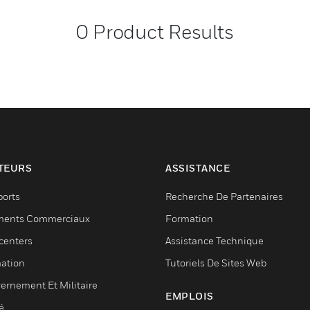
0
Product Results
TEURS
ASSISTANCE
ports
Recherche De Partenaires
ments Commerciaux
Formation
centers
Assistance Technique
ation
Tutoriels De Sites Web
ernement Et Militaire
EMPLOIS
é