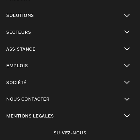
toggle view
SOLUTIONS
toggle view
SECTEURS
toggle view
ASSISTANCE
toggle view
EMPLOIS
toggle view
SOCIÉTÉ
toggle view
NOUS CONTACTER
toggle view
MENTIONS LÉGALES
toggle view
SUIVEZ-NOUS