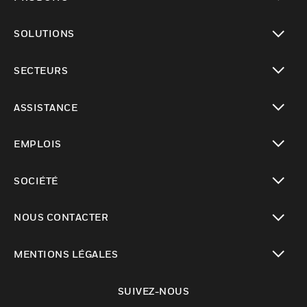
toggle view
SOLUTIONS
toggle view
SECTEURS
toggle view
ASSISTANCE
toggle view
EMPLOIS
toggle view
SOCIÉTÉ
toggle view
NOUS CONTACTER
toggle view
MENTIONS LÉGALES
toggle view
SUIVEZ-NOUS