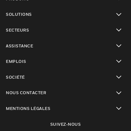
toggle view
SOLUTIONS
toggle view
SECTEURS
toggle view
ASSISTANCE
toggle view
EMPLOIS
toggle view
SOCIÉTÉ
toggle view
NOUS CONTACTER
toggle view
MENTIONS LÉGALES
toggle view
SUIVEZ-NOUS