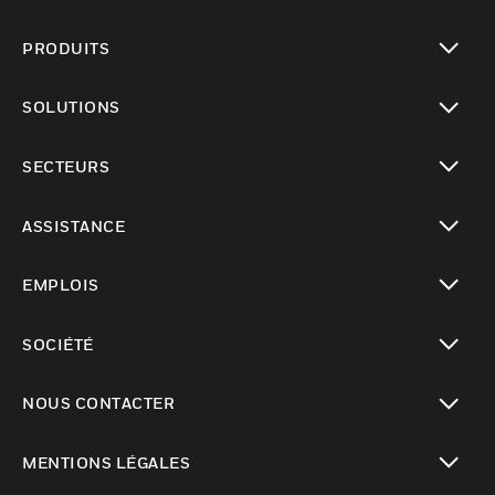
PRODUITS
toggle view
SOLUTIONS
toggle view
SECTEURS
toggle view
ASSISTANCE
toggle view
EMPLOIS
toggle view
SOCIÉTÉ
toggle view
NOUS CONTACTER
toggle view
MENTIONS LÉGALES