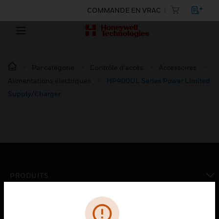
COMMANDE EN VRAC
Par catégorie
Contrôle d’accès
Accessoires
Alimentations électriques
HP400UL Series Power Limited
Supply/Charger
PRODUITS
toggle view
SOLUTIONS