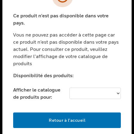
toggle view
SECTEURS
Ce produit n'est pas disponible dans votre
toggle view
ASSISTANCE
pays.
toggle view
Vous ne pouvez pas accéder à cette page car
EMPLOIS
ce produit n’est pas disponible dans votre pays
toggle view
actuel. Pour consulter ce produit, veuillez
SOCIÉTÉ
modifier l’affichage de votre catalogue de
produits
toggle view
NOUS CONTACTER
Disponibilité des produits:
toggle view
MENTIONS LÉGALES
Afficher le catalogue
toggle view
de produits pour:
SUIVEZ-NOUS
Retour à l’accueil