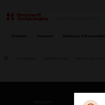
BUILDING AUTOMATION
Produits
Secteurs
Solutions D’Automatis
Par catégorie
Contrôle d’accès
Panneau de comma
PRODUITS
SEC