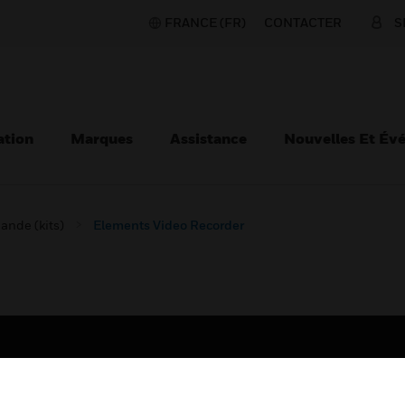
FRANCE (FR)
CONTACTER
S
ation
Marques
Assistance
Nouvelles Et Év
nde (kits)
Elements Video Recorder
TEURS
ASSISTANCE