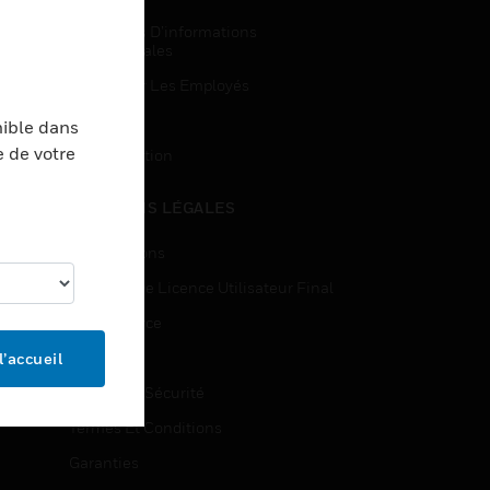
Demandes D’informations
Commerciales
Accès Pour Les Employés
Inscription
nible dans
e de votre
Désinscription
MENTIONS LÉGALES
Certifications
Contrats De Licence Utilisateur Final
Open Source
Brevets
l’accueil
Qualité Et Sécurité
Termes Et Conditions
Garanties