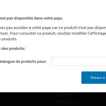
ports
Recherche De Partenaires
ments Commerciaux
Formation
'est pas disponible dans votre pays.
centers
Assistance Technique
ez pas accéder à cette page car ce produit n’est pas dispo
ation
Tutoriels De Sites Web
tuel. Pour consulter ce produit, veuillez modifier l’affichag
ernement Et Militaire
 produits
EMPLOIS
é
é des produits:
Emplois
ignement Supérieur
Recherche D'emploi
llerie/Restauration
catalogue de produits pour:
trie Et Fabrication
SOCIÉTÉ
ce Et Corrections
Retour à 
À Propos
e Au Détail
Événements
t Cities
Nouvelles
Nos Marques