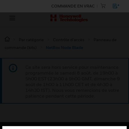
COMMANDE EN VRAC
Par catégorie
Contrôle d’accès
Panneau de
commande (kits)
NetBox Node Blade
Ce site sera hors service pour maintenance
programmée le samedi 8 août, de 19h00 à
5h00 EST (23h00 à 9h00 GMT, dimanche 9
août de 1h00 à 11h00 CET et de 4h30 à
14h30 IST). Nous vous remercions de votre
patience pendant cette période.