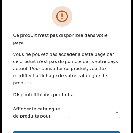
PRODUITS
toggle view
SOLUTIONS
Ce produit n'est pas disponible dans votre
toggle view
pays.
SECTEURS
Vous ne pouvez pas accéder à cette page car
toggle view
ASSISTANCE
ce produit n’est pas disponible dans votre pays
actuel. Pour consulter ce produit, veuillez
toggle view
modifier l’affichage de votre catalogue de
EMPLOIS
produits
toggle view
SOCIÉTÉ
Disponibilité des produits:
toggle view
NOUS CONTACTER
Afficher le catalogue
de produits pour:
toggle view
MENTIONS LÉGALES