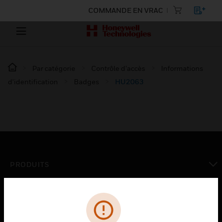
COMMANDE EN VRAC
Par catégorie
Contrôle d’accès
Informations
d'identification
Badges
HU2063
PRODUITS
toggle view
SOLUTIONS
toggle view
SECTEURS