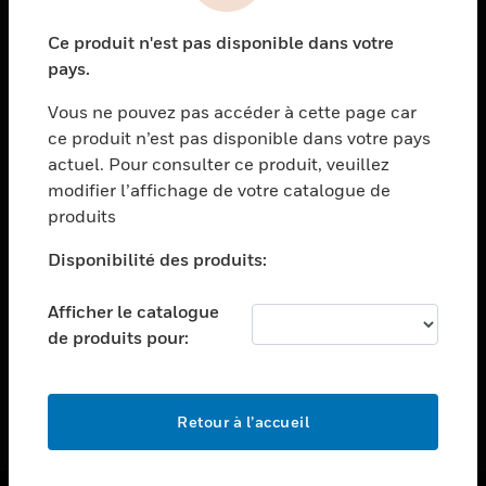
toggle view
Ce produit n'est pas disponible dans votre
ASSISTANCE
pays.
toggle view
EMPLOIS
Vous ne pouvez pas accéder à cette page car
ce produit n’est pas disponible dans votre pays
toggle view
actuel. Pour consulter ce produit, veuillez
SOCIÉTÉ
modifier l’affichage de votre catalogue de
toggle view
produits
NOUS CONTACTER
Disponibilité des produits:
toggle view
MENTIONS LÉGALES
Afficher le catalogue
toggle view
de produits pour:
SUIVEZ-NOUS
Retour à l’accueil