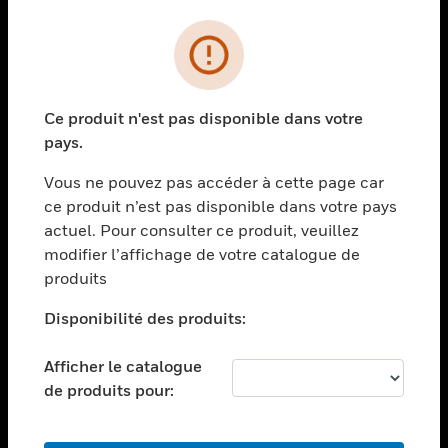
PRODUITS
toggle view
SOLUTIONS
Ce produit n'est pas disponible dans votre
toggle view
pays.
SECTEURS
Vous ne pouvez pas accéder à cette page car
toggle view
ASSISTANCE
ce produit n’est pas disponible dans votre pays
actuel. Pour consulter ce produit, veuillez
toggle view
modifier l’affichage de votre catalogue de
EMPLOIS
produits
toggle view
SOCIÉTÉ
Disponibilité des produits:
toggle view
NOUS CONTACTER
Afficher le catalogue
de produits pour:
toggle view
MENTIONS LÉGALES