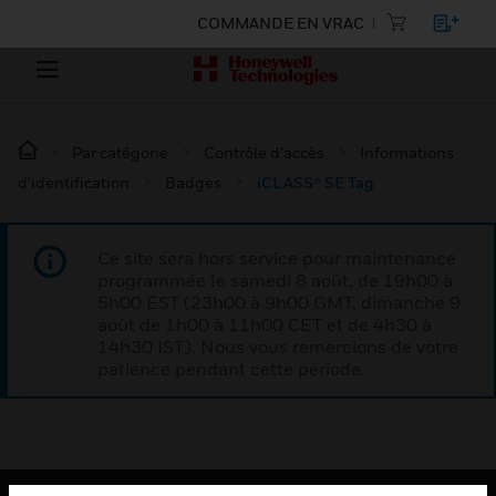
COMMANDE EN VRAC
Par catégorie
Contrôle d’accès
Informations
d'identification
Badges
iCLASS® SE Tag
Ce site sera hors service pour maintenance
programmée le samedi 8 août, de 19h00 à
5h00 EST (23h00 à 9h00 GMT, dimanche 9
août de 1h00 à 11h00 CET et de 4h30 à
14h30 IST). Nous vous remercions de votre
patience pendant cette période.