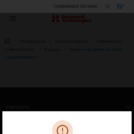
COMMANDE EN VRAC
Par catégorie
Contrôle d’accès
Informations
d'identification
Badges
Scanner de cartes de visite
LOBBYWORKS®
PRODUITS
toggle view
SOLUTIONS