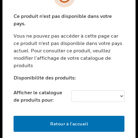
toggle view
SECTEURS
Ce produit n'est pas disponible dans votre
toggle view
ASSISTANCE
pays.
toggle view
Vous ne pouvez pas accéder à cette page car
EMPLOIS
ce produit n’est pas disponible dans votre pays
toggle view
actuel. Pour consulter ce produit, veuillez
SOCIÉTÉ
modifier l’affichage de votre catalogue de
produits
toggle view
NOUS CONTACTER
Disponibilité des produits:
toggle view
MENTIONS LÉGALES
Afficher le catalogue
toggle view
de produits pour:
SUIVEZ-NOUS
Retour à l’accueil