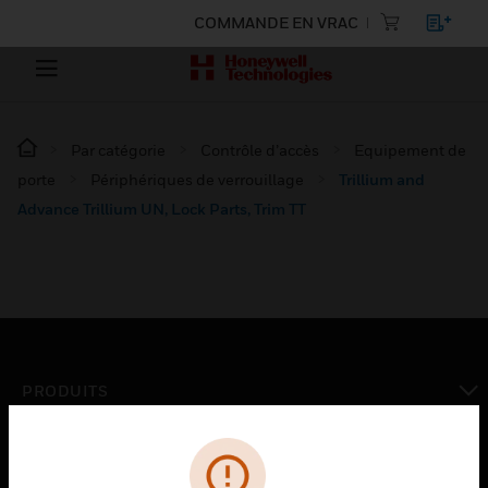
COMMANDE EN VRAC
Par catégorie
Contrôle d’accès
Equipement de
porte
Périphériques de verrouillage
Trillium and
Advance Trillium UN, Lock Parts, Trim TT
PRODUITS
toggle view
SOLUTIONS