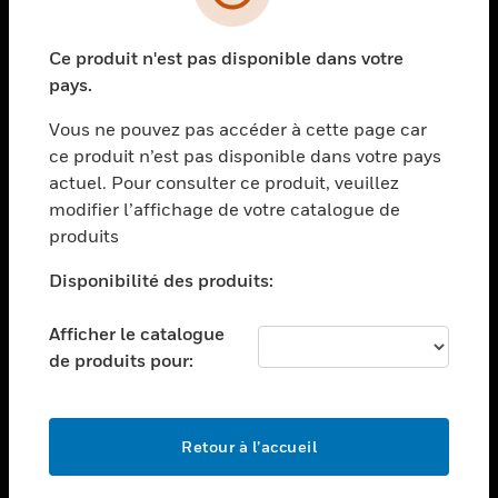
toggle view
SECTEURS
Ce produit n'est pas disponible dans votre
toggle view
ASSISTANCE
pays.
toggle view
Vous ne pouvez pas accéder à cette page car
EMPLOIS
ce produit n’est pas disponible dans votre pays
toggle view
actuel. Pour consulter ce produit, veuillez
SOCIÉTÉ
modifier l’affichage de votre catalogue de
produits
toggle view
NOUS CONTACTER
Disponibilité des produits:
toggle view
MENTIONS LÉGALES
Afficher le catalogue
toggle view
de produits pour:
SUIVEZ-NOUS
Retour à l’accueil