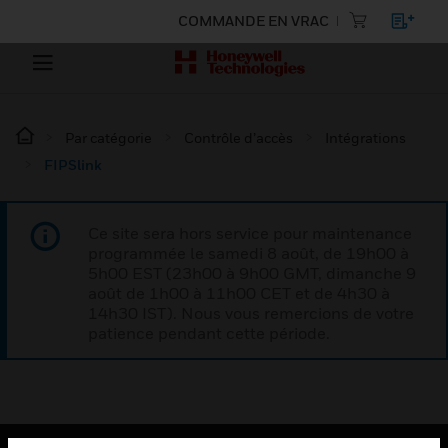
COMMANDE EN VRAC
Par catégorie
Contrôle d’accès
Intégrations
FIPSlink
Ce site sera hors service pour maintenance
programmée le samedi 8 août, de 19h00 à
5h00 EST (23h00 à 9h00 GMT, dimanche 9
août de 1h00 à 11h00 CET et de 4h30 à
14h30 IST). Nous vous remercions de votre
patience pendant cette période.