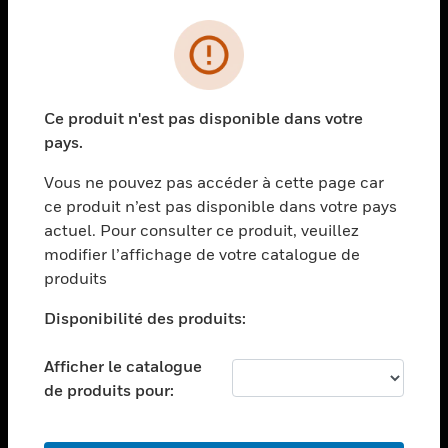
PRODUITS
toggle view
SOLUTIONS
Ce produit n'est pas disponible dans votre
toggle view
pays.
SECTEURS
Vous ne pouvez pas accéder à cette page car
toggle view
ASSISTANCE
ce produit n’est pas disponible dans votre pays
actuel. Pour consulter ce produit, veuillez
toggle view
modifier l’affichage de votre catalogue de
EMPLOIS
produits
toggle view
SOCIÉTÉ
Disponibilité des produits:
toggle view
NOUS CONTACTER
Afficher le catalogue
de produits pour:
toggle view
MENTIONS LÉGALES