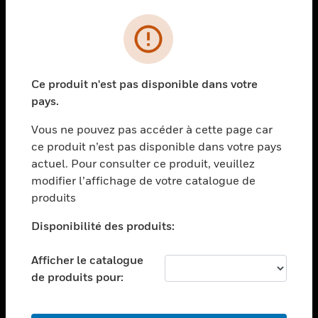
PRODUITS
toggle view
SOLUTIONS
Ce produit n'est pas disponible dans votre
toggle view
pays.
SECTEURS
Vous ne pouvez pas accéder à cette page car
toggle view
ASSISTANCE
ce produit n’est pas disponible dans votre pays
actuel. Pour consulter ce produit, veuillez
toggle view
modifier l’affichage de votre catalogue de
EMPLOIS
produits
toggle view
SOCIÉTÉ
Disponibilité des produits:
toggle view
NOUS CONTACTER
Afficher le catalogue
de produits pour:
toggle view
MENTIONS LÉGALES