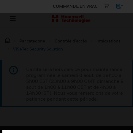
COMMANDE EN VRAC
Par catégorie
Contrôle d’accès
Intégrations
ViSeTec Security Solution
Ce site sera hors service pour maintenance
programmée le samedi 8 août, de 19h00 à
5h00 EST (23h00 à 9h00 GMT, dimanche 9
août de 1h00 à 11h00 CET et de 4h30 à
14h30 IST). Nous vous remercions de votre
patience pendant cette période.