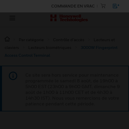
COMMANDE EN VRAC
Par catégorie
Contrôle d’accès
Lecteurs et
claviers
Lecteurs biométriques
3000W Fingerprint
Access Control Terminal
Ce site sera hors service pour maintenance
programmée le samedi 8 août, de 19h00 à
5h00 EST (23h00 à 9h00 GMT, dimanche 9
août de 1h00 à 11h00 CET et de 4h30 à
14h30 IST). Nous vous remercions de votre
patience pendant cette période.