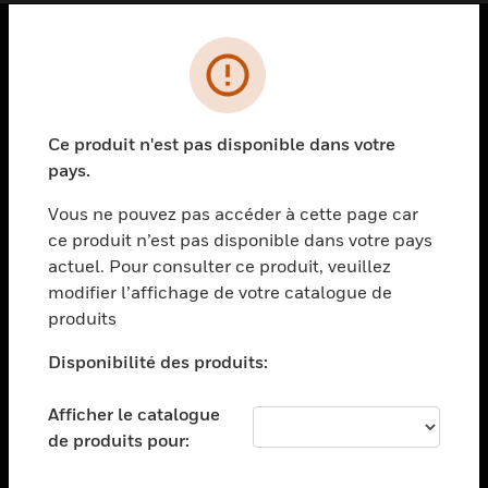
PRODUITS
toggle view
SOLUTIONS
Ce produit n'est pas disponible dans votre
pays.
toggle view
SECTEURS
Vous ne pouvez pas accéder à cette page car
toggle view
ce produit n’est pas disponible dans votre pays
ASSISTANCE
actuel. Pour consulter ce produit, veuillez
modifier l’affichage de votre catalogue de
toggle view
EMPLOIS
produits
toggle view
Disponibilité des produits:
SOCIÉTÉ
toggle view
Afficher le catalogue
NOUS CONTACTER
de produits pour:
toggle view
MENTIONS LÉGALES