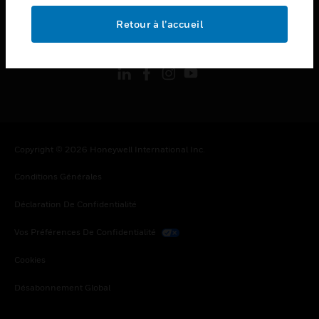
Retour à l’accueil
toggle view
SUIVEZ-NOUS
Copyright © 2026 Honeywell International Inc.
Conditions Générales
Déclaration De Confidentialité
Vos Préférences De Confidentialité
Cookies
Désabonnement Global