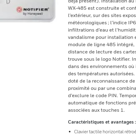
déjà présent). Installation a
WX-485 est construite et cont
l’extérieur, sur des sites e
météorologiques ; l’indice IP6
infiltrations d’eau et l’humid
vandalisme pour installation 
module de ligne 485 intégré,
distance de lecture des cartes
trouve sous le logo Notifier. 
dans des environnements où 
des températures autorisées
doté de la reconnaissance de
proximité ou par une combina
d’exclure le code PIN. Tempo
automatique de fonctions pré
associées aux touches 1.
Caractéristiques et avantages :
Clavier tactile horizontal rétr