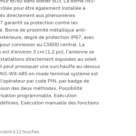
u mur et/ou dans boîtier 503. La borne INS-
rôlée pour être également installée à
xposés directement aux phénomènes
7 garantit sa protection contre les
ité. Borne de proximité métallique anti-
extérieure, degré de protection IP67, avec
 pour connexion au CS600 central. La
 est d’environ 3 cm (1,2 po), l’antenne se
Installations directement exposées au soleil
il peut provoquer une surchauffe au-dessus
. NS-WX-485 en mode terminal système est
 l’opérateur par code PIN, par badge de
ison des deux méthodes. Possibilité
risation programmable. Exécution
définies. Exécution manuelle des fonctions
oéclairé à 12 touches