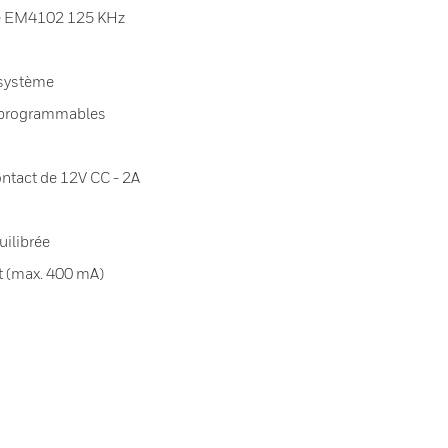
ité EM4102 125 KHz
 système
s programmables
ontact de 12V CC - 2A
ilibrée
rt (max. 400 mA)