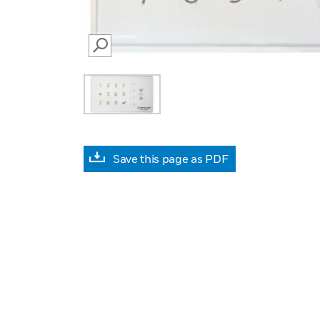
SEARCH
Save this page as PDF