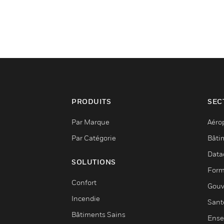
PRODUITS
SEC
Par Marque
Aéro
Par Catégorie
Bâti
Data
SOLUTIONS
Form
Confort
Gouv
Incendie
Sant
Bâtiments Sains
Ense