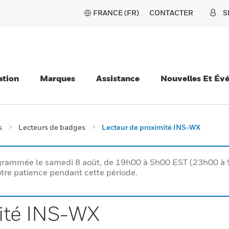
FRANCE (FR)
CONTACTER
S
ation
Marques
Assistance
Nouvelles Et Év
s
Lecteurs de badges
Lecteur de proximité INS-WX
rogrammée le samedi 8 août, de 19h00 à 5h00 EST (23h00 
tre patience pendant cette période.
ité INS-WX