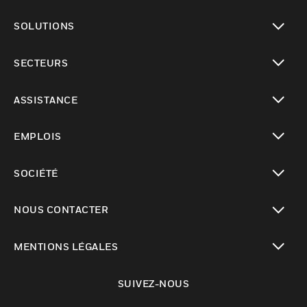
toggle view
SOLUTIONS
toggle view
SECTEURS
toggle view
ASSISTANCE
toggle view
EMPLOIS
toggle view
SOCIÉTÉ
toggle view
NOUS CONTACTER
toggle view
MENTIONS LÉGALES
toggle view
SUIVEZ-NOUS