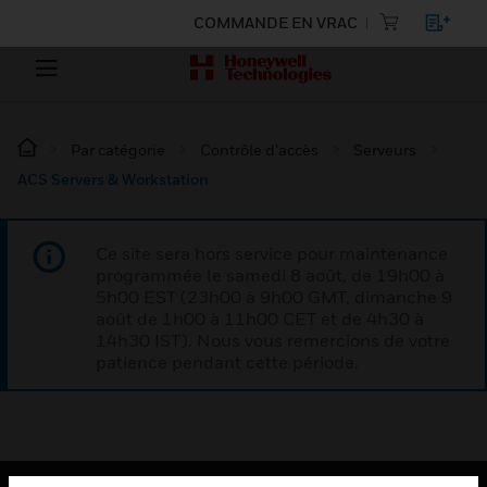
COMMANDE EN VRAC
Par catégorie
Contrôle d’accès
Serveurs
ACS Servers & Workstation
Ce site sera hors service pour maintenance
programmée le samedi 8 août, de 19h00 à
5h00 EST (23h00 à 9h00 GMT, dimanche 9
août de 1h00 à 11h00 CET et de 4h30 à
14h30 IST). Nous vous remercions de votre
patience pendant cette période.