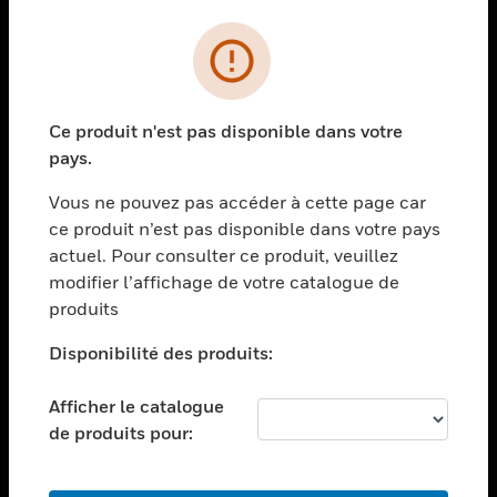
PRODUITS
toggle view
SOLUTIONS
Ce produit n'est pas disponible dans votre
toggle view
pays.
SECTEURS
Vous ne pouvez pas accéder à cette page car
toggle view
ASSISTANCE
ce produit n’est pas disponible dans votre pays
actuel. Pour consulter ce produit, veuillez
toggle view
modifier l’affichage de votre catalogue de
EMPLOIS
produits
toggle view
SOCIÉTÉ
Disponibilité des produits:
toggle view
NOUS CONTACTER
Afficher le catalogue
de produits pour:
toggle view
MENTIONS LÉGALES