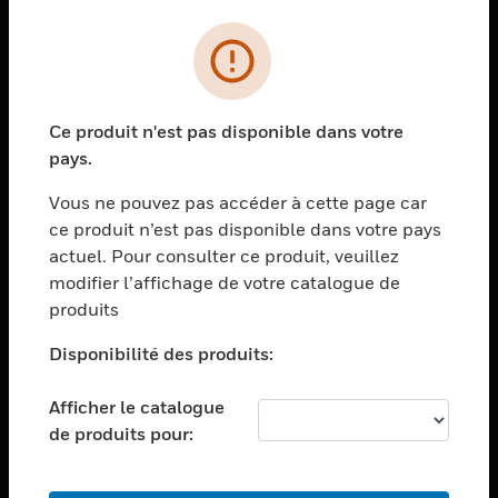
PRODUITS
toggle view
SOLUTIONS
Ce produit n'est pas disponible dans votre
toggle view
pays.
SECTEURS
Vous ne pouvez pas accéder à cette page car
toggle view
ASSISTANCE
ce produit n’est pas disponible dans votre pays
actuel. Pour consulter ce produit, veuillez
toggle view
modifier l’affichage de votre catalogue de
EMPLOIS
produits
toggle view
SOCIÉTÉ
Disponibilité des produits:
toggle view
NOUS CONTACTER
Afficher le catalogue
de produits pour:
toggle view
MENTIONS LÉGALES