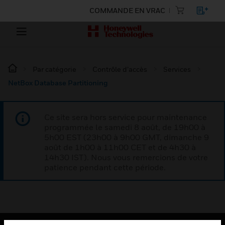
COMMANDE EN VRAC
Par catégorie
Contrôle d’accès
Services
NetBox Database Partitioning
Ce site sera hors service pour maintenance
programmée le samedi 8 août, de 19h00 à
5h00 EST (23h00 à 9h00 GMT, dimanche 9
août de 1h00 à 11h00 CET et de 4h30 à
14h30 IST). Nous vous remercions de votre
patience pendant cette période.