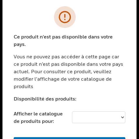
PRODUITS
toggle view
SOLUTIONS
Ce produit n'est pas disponible dans votre
toggle view
pays.
SECTEURS
Vous ne pouvez pas accéder à cette page car
toggle view
ASSISTANCE
ce produit n’est pas disponible dans votre pays
actuel. Pour consulter ce produit, veuillez
toggle view
modifier l’affichage de votre catalogue de
EMPLOIS
produits
toggle view
SOCIÉTÉ
Disponibilité des produits:
toggle view
NOUS CONTACTER
Afficher le catalogue
de produits pour:
toggle view
MENTIONS LÉGALES