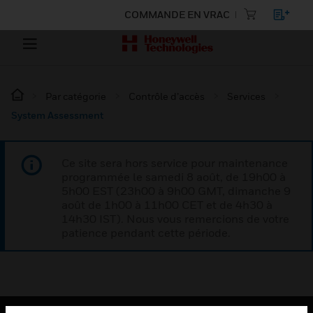
COMMANDE EN VRAC
Par catégorie
Contrôle d’accès
Services
System Assessment
Ce site sera hors service pour maintenance
programmée le samedi 8 août, de 19h00 à
5h00 EST (23h00 à 9h00 GMT, dimanche 9
août de 1h00 à 11h00 CET et de 4h30 à
14h30 IST). Nous vous remercions de votre
patience pendant cette période.